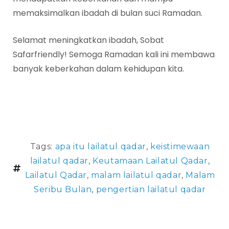
memaksimalkan ibadah di bulan suci Ramadan.
Selamat meningkatkan ibadah, Sobat
Safarfriendly! Semoga Ramadan kali ini membawa
banyak keberkahan dalam kehidupan kita.
Tags:
apa itu lailatul qadar
,
keistimewaan
lailatul qadar
,
Keutamaan Lailatul Qadar
,
Lailatul Qadar
,
malam lailatul qadar
,
Malam
Seribu Bulan
,
pengertian lailatul qadar