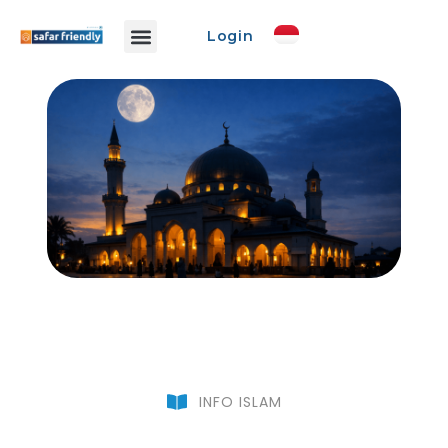
Login
Info Safar
Safar Ads
Event Promo
Buat Event
INFO ISLAM