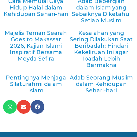
Cara Memulai Gaya
Adab Bepergian
Hidup Halal dalam
dalam Islam yang
Kehidupan Sehari-hari
Sebaiknya Diketahui
Setiap Muslim
Majelis Teman Searah
Kesalahan yang
Goes to Makassar
Sering Dilakukan Saat
2026, Kajian Islami
Beribadah: Hindari
Inspiratif Bersama
Kekeliruan Ini agar
Meyda Sefira
Ibadah Lebih
Bermakna
Pentingnya Menjaga
Adab Seorang Muslim
Silaturahmi dalam
dalam Kehidupan
Islam
Sehari-hari