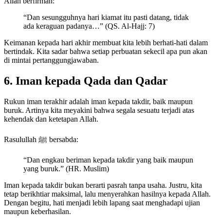
Allah berfirman:
“Dan sesungguhnya hari kiamat itu pasti datang, tidak
ada keraguan padanya…” (QS. Al-Hajj: 7)
Keimanan kepada hari akhir membuat kita lebih berhati-hati dalam
bertindak. Kita sadar bahwa setiap perbuatan sekecil apa pun akan
di mintai pertanggungjawaban.
6. Iman kepada Qada dan Qadar
Rukun iman terakhir adalah iman kepada takdir, baik maupun
buruk. Artinya kita meyakini bahwa segala sesuatu terjadi atas
kehendak dan ketetapan Allah.
Rasulullah ﷺ bersabda:
“Dan engkau beriman kepada takdir yang baik maupun
yang buruk.” (HR. Muslim)
Iman kepada takdir bukan berarti pasrah tanpa usaha. Justru, kita
tetap berikhtiar maksimal, lalu menyerahkan hasilnya kepada Allah.
Dengan begitu, hati menjadi lebih lapang saat menghadapi ujian
maupun keberhasilan.