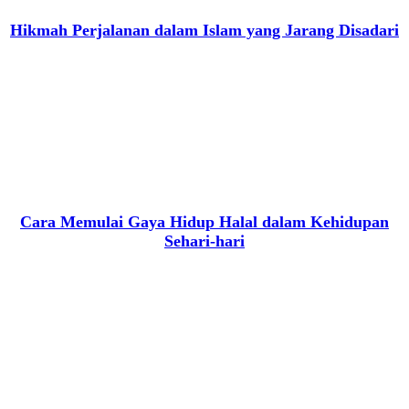
Hikmah Perjalanan dalam Islam yang Jarang Disadari
Cara Memulai Gaya Hidup Halal dalam Kehidupan
Sehari-hari