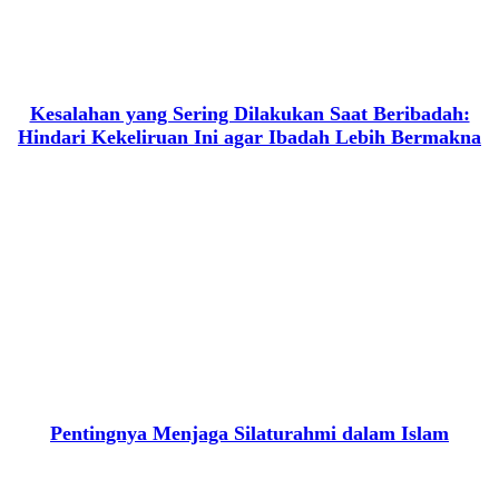
Kesalahan yang Sering Dilakukan Saat Beribadah:
Hindari Kekeliruan Ini agar Ibadah Lebih Bermakna
Pentingnya Menjaga Silaturahmi dalam Islam