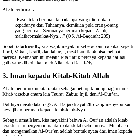
Allah berfirman:
“Rasul telah beriman kepada apa yang diturunkan
kepadanya dari Tuhannya, demikian pula orang-orang
yang beriman. Semuanya beriman kepada Allah,
malaikat-malaikat-Nya…” (QS. Al-Baqarah: 285)
Sobat Safarfriendly, kita wajib meyakini keberadaan malaikat seperti
Jibril, Mikail, Israfil, dan lainnya, meskipun tidak bisa melihat
mereka. Keimanan ini melatih kita untuk percaya kepada hal-hal
gaib yang diberitakan oleh Allah dan Rasul-Nya.
3. Iman kepada Kitab-Kitab Allah
Allah menurunkan kitab-kitab sebagai petunjuk hidup bagi manusia.
Kitab tersebut antara lain Taurat, Zabur, Injil, dan Al-Qur’an.
Dalilnya masih dalam QS. Al-Baqarah ayat 285 yang menyebutkan
kewajiban beriman kepada kitab-kitab-Nya.
Sebagai umat Islam, kita meyakini bahwa Al-Qur’an adalah kitab
terakhir dan penyempurna dari kitab-kitab sebelumnya. Membaca
dan mengamalkan Al-Qur’an adalah bentuk nyata dari iman kepada