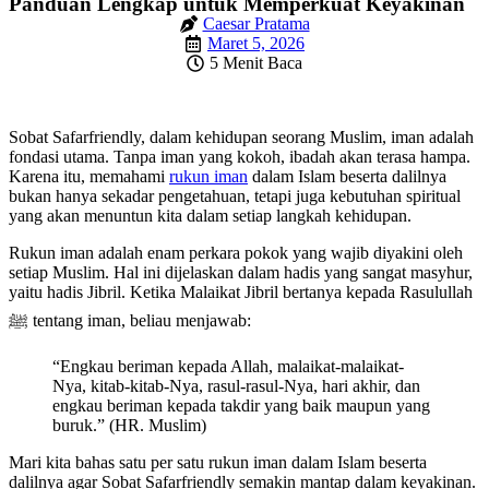
Panduan Lengkap untuk Memperkuat Keyakinan
Caesar Pratama
Maret 5, 2026
5 Menit Baca
Sobat Safarfriendly, dalam kehidupan seorang Muslim, iman adalah
fondasi utama. Tanpa iman yang kokoh, ibadah akan terasa hampa.
Karena itu, memahami
rukun iman
dalam Islam beserta dalilnya
bukan hanya sekadar pengetahuan, tetapi juga kebutuhan spiritual
yang akan menuntun kita dalam setiap langkah kehidupan.
Rukun iman adalah enam perkara pokok yang wajib diyakini oleh
setiap Muslim. Hal ini dijelaskan dalam hadis yang sangat masyhur,
yaitu hadis Jibril. Ketika Malaikat Jibril bertanya kepada Rasulullah
ﷺ tentang iman, beliau menjawab:
“Engkau beriman kepada Allah, malaikat-malaikat-
Nya, kitab-kitab-Nya, rasul-rasul-Nya, hari akhir, dan
engkau beriman kepada takdir yang baik maupun yang
buruk.” (HR. Muslim)
Mari kita bahas satu per satu rukun iman dalam Islam beserta
dalilnya agar Sobat Safarfriendly semakin mantap dalam keyakinan.