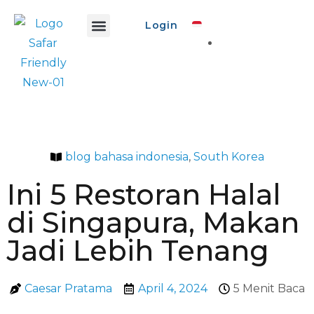
Login
Info Safar
Safar Ads
Event Promo
Buat Event
blog bahasa indonesia
,
South Korea
Ini 5 Restoran Halal
di Singapura, Makan
Jadi Lebih Tenang
Caesar Pratama
April 4, 2024
5 Menit Baca