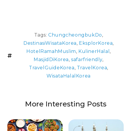
Tags:
ChungcheongbukDo
,
DestinasiWisataKorea
,
EksplorKorea
,
HotelRamahMuslim
,
KulinerHalal
,
MasjidDiKorea
,
safarfriendly
,
TravelGuideKorea
,
TravelKorea
,
WisataHalalKorea
More Interesting Posts