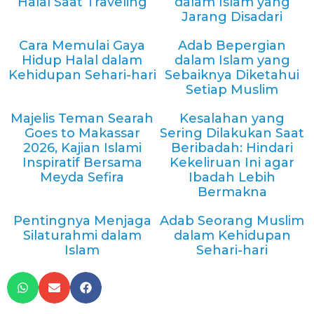
Halal Saat Traveling
dalam Islam yang
Jarang Disadari
Cara Memulai Gaya
Adab Bepergian
Hidup Halal dalam
dalam Islam yang
Kehidupan Sehari-hari
Sebaiknya Diketahui
Setiap Muslim
Majelis Teman Searah
Kesalahan yang
Goes to Makassar
Sering Dilakukan Saat
2026, Kajian Islami
Beribadah: Hindari
Inspiratif Bersama
Kekeliruan Ini agar
Meyda Sefira
Ibadah Lebih
Bermakna
Pentingnya Menjaga
Adab Seorang Muslim
Silaturahmi dalam
dalam Kehidupan
Islam
Sehari-hari