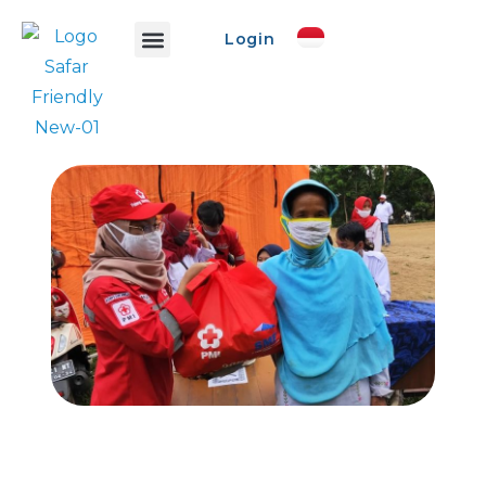
Login
Info Safar
Safar Ads
Event Promo
Buat Event