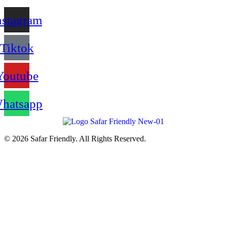
nstagram
Tiktok
Youtube
hatsapp
© 2026 Safar Friendly. All Rights Reserved.