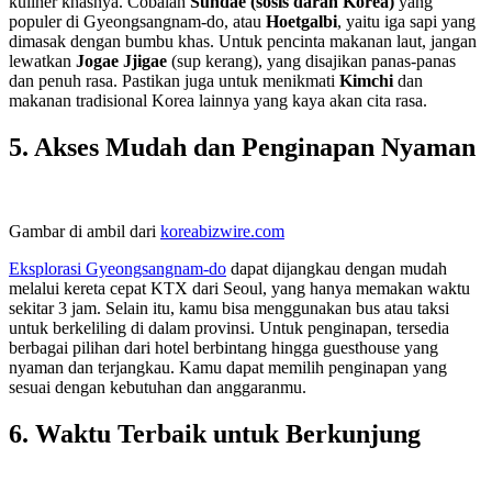
kuliner khasnya. Cobalah
Sundae (sosis darah Korea)
yang
populer di Gyeongsangnam-do, atau
Hoetgalbi
, yaitu iga sapi yang
dimasak dengan bumbu khas. Untuk pencinta makanan laut, jangan
lewatkan
Jogae Jjigae
(sup kerang), yang disajikan panas-panas
dan penuh rasa. Pastikan juga untuk menikmati
Kimchi
dan
makanan tradisional Korea lainnya yang kaya akan cita rasa.
5.
Akses Mudah dan Penginapan Nyaman
Gambar di ambil dari
koreabizwire.com
Eksplorasi Gyeongsangnam-do
dapat dijangkau dengan mudah
melalui kereta cepat KTX dari Seoul, yang hanya memakan waktu
sekitar 3 jam. Selain itu, kamu bisa menggunakan bus atau taksi
untuk berkeliling di dalam provinsi. Untuk penginapan, tersedia
berbagai pilihan dari hotel berbintang hingga guesthouse yang
nyaman dan terjangkau. Kamu dapat memilih penginapan yang
sesuai dengan kebutuhan dan anggaranmu.
6.
Waktu Terbaik untuk Berkunjung