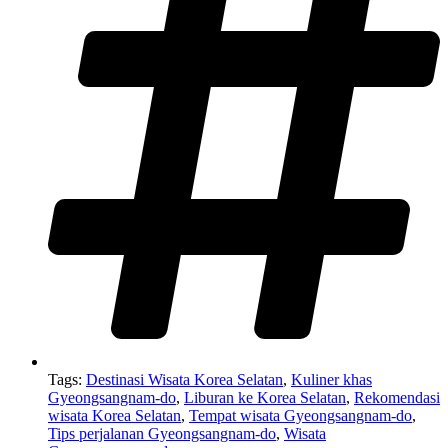
Tags:
Destinasi Wisata Korea Selatan
,
Kuliner khas
Gyeongsangnam-do
,
Liburan ke Korea Selatan
,
Rekomendasi
wisata Korea Selatan
,
Tempat wisata Gyeongsangnam-do
,
Tips perjalanan Gyeongsangnam-do
,
Wisata