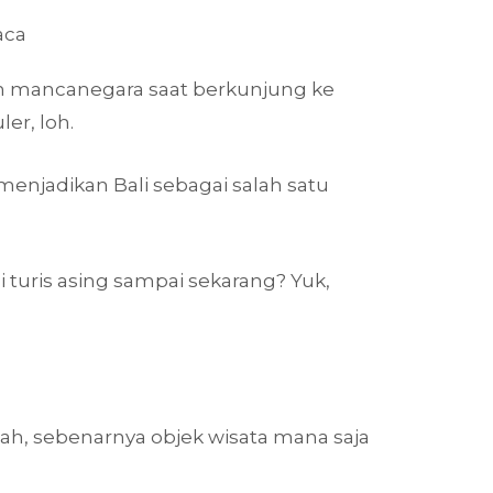
aca
pun mancanegara saat berkunjung ke
er, loh.
njadikan Bali sebagai salah satu
 turis asing sampai sekarang? Yuk,
Nah, sebenarnya objek wisata mana saja