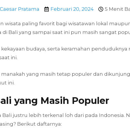
Caesar Pratama
Februari 20, 2024
5 Menit B
uan wisata paling favorit bagi wisatawan lokal mau
 di Bali yang sampai saat ini pun masih sangat popul
kekayaan budaya, serta keramahan penduduknya me
aat ini.
i, manakah yang masih tetap populer dan dikunjungi
t ini.
Bali yang Masih Populer
ali justru lebih terkenal loh dari pada Indonesia. 
asing? Berikut daftarnya: