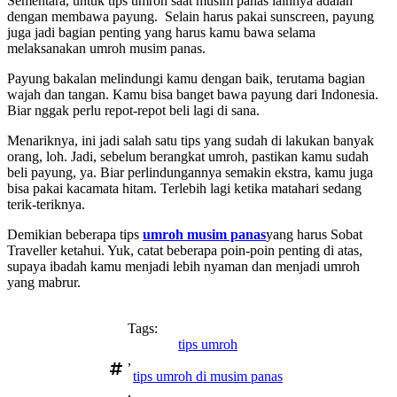
Sementara, untuk tips umroh saat musim panas lainnya adalah
dengan membawa payung. Selain harus pakai sunscreen, payung
juga jadi bagian penting yang harus kamu bawa selama
melaksanakan umroh musim panas.
Payung bakalan melindungi kamu dengan baik, terutama bagian
wajah dan tangan. Kamu bisa banget bawa payung dari Indonesia.
Biar nggak perlu repot-repot beli lagi di sana.
Menariknya, ini jadi salah satu tips yang sudah di lakukan banyak
orang, loh. Jadi, sebelum berangkat umroh, pastikan kamu sudah
beli payung, ya. Biar perlindungannya semakin ekstra, kamu juga
bisa pakai kacamata hitam. Terlebih lagi ketika matahari sedang
terik-teriknya.
Demikian beberapa tips
umroh musim panas
yang harus Sobat
Traveller ketahui. Yuk, catat beberapa poin-poin penting di atas,
supaya ibadah kamu menjadi lebih nyaman dan menjadi umroh
yang mabrur.
Tags:
tips umroh
,
tips umroh di musim panas
,