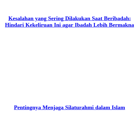
Kesalahan yang Sering Dilakukan Saat Beribadah:
Hindari Kekeliruan Ini agar Ibadah Lebih Bermakna
Pentingnya Menjaga Silaturahmi dalam Islam