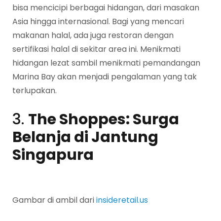
bisa mencicipi berbagai hidangan, dari masakan
Asia hingga internasional. Bagi yang mencari
makanan halal, ada juga restoran dengan
sertifikasi halal di sekitar area ini. Menikmati
hidangan lezat sambil menikmati pemandangan
Marina Bay akan menjadi pengalaman yang tak
terlupakan.
3.
The Shoppes: Surga
Belanja di Jantung
Singapura
Gambar di ambil dari
insideretail.us