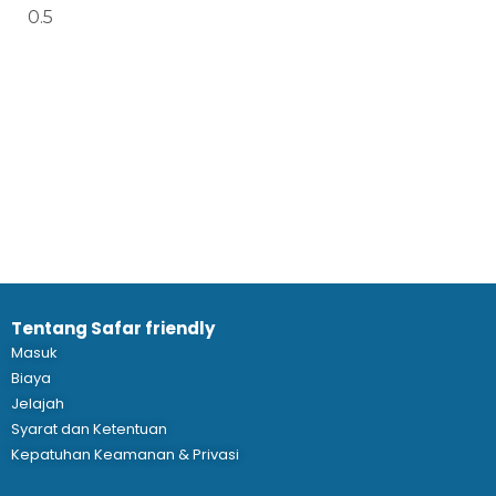
Tentang Safar friendly
Masuk
Biaya
Jelajah
Syarat dan Ketentuan
Kepatuhan Keamanan & Privasi