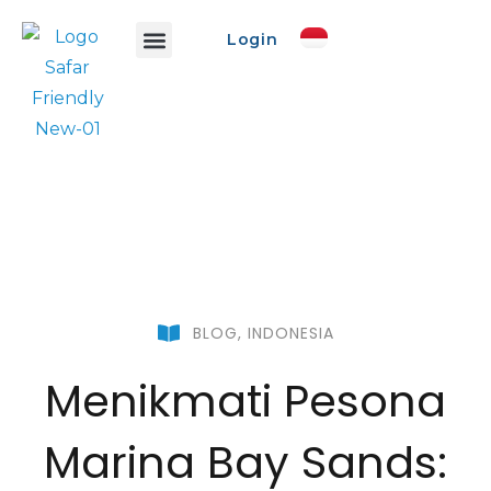
Login
Info Safar
Safar Ads
Event Promo
Buat Event
BLOG
,
INDONESIA
Menikmati Pesona
Marina Bay Sands: