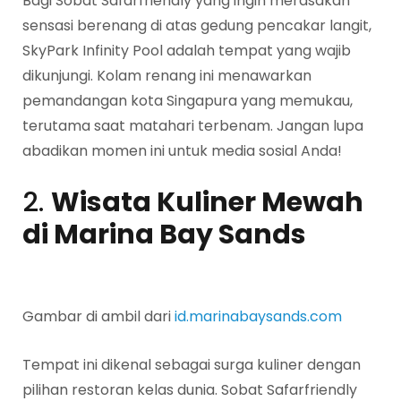
Bagi Sobat Safarfriendly yang ingin merasakan
sensasi berenang di atas gedung pencakar langit,
SkyPark Infinity Pool adalah tempat yang wajib
dikunjungi. Kolam renang ini menawarkan
pemandangan kota Singapura yang memukau,
terutama saat matahari terbenam. Jangan lupa
abadikan momen ini untuk media sosial Anda!
2.
Wisata Kuliner Mewah
di Marina Bay Sands
Gambar di ambil dari
id.marinabaysands.com
Tempat ini dikenal sebagai surga kuliner dengan
pilihan restoran kelas dunia. Sobat Safarfriendly