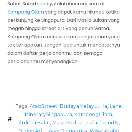
Sobat Safarfriendly, itulah itinerary seru di
Kampong Glam
yang dapat kamu nikmati ketika
berkunjung ke Singapura. Dari Masjid Sultan yang
megah hingga street art yang penuh warna,
Kampong Glam menawarkan pengalaman yang
tak terlupakan. Jangan lupa untuk mencatatnya
dalam daftar perjalananmu, dan semoga
perjalananmu menyenangkan!
Tags:
ArabStreet
,
BudayaMelayu
,
HajiLane
,
ItinerarySingapura
,
KampongGlam
,
KulinerHalal
,
MasjidSultan
,
safarfriendly
,
StreetArt
,
TravelSingapura
,
WisataHalal