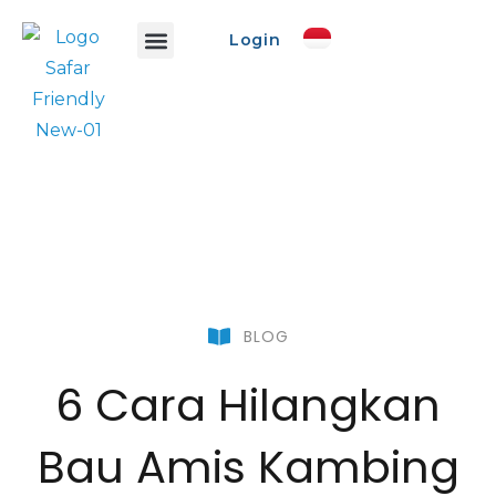
Login
Info Safar
Safar Ads
Event Promo
Buat Event
BLOG
6 Cara Hilangkan
Bau Amis Kambing