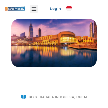
Login
Info Safar
Safar Ads
Event Promo
Buat Event
BLOG BAHASA INDONESIA
,
DUBAI