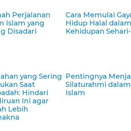
ah Perjalanan
Cara Memulai Gay
m Islam yang
Hidup Halal dala
g Disadari
Kehidupan Sehari-
lahan yang Sering
Pentingnya Menj
kukan Saat
Silaturahmi dalam
adah: Hindari
Islam
iruan Ini agar
ah Lebih
makna