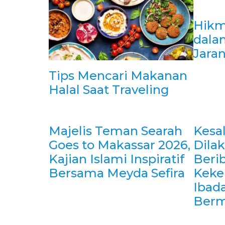
Hikm
dala
Jaran
Tips Mencari Makanan
Halal Saat Traveling
Majelis Teman Searah
Kesa
Goes to Makassar 2026,
Dila
Kajian Islami Inspiratif
Berib
Bersama Meyda Sefira
Kekel
Ibad
Ber