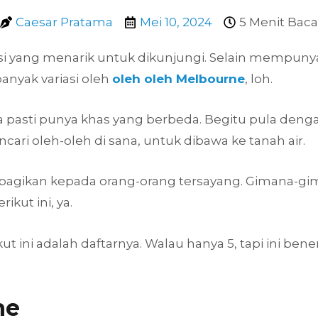
Caesar Pratama
Mei 10, 2024
5 Menit Baca
si yang menarik untuk dikunjungi. Selain mempunya
anyak variasi oleh
oleh oleh Melbourne
, loh.
ra pasti punya khas yang berbeda. Begitu pula deng
cari oleh-oleh di sana, untuk dibawa ke tanah air.
bagikan kepada orang-orang tersayang. Gimana-giman
ikut ini, ya.
t ini adalah daftarnya. Walau hanya 5, tapi ini ben
ne